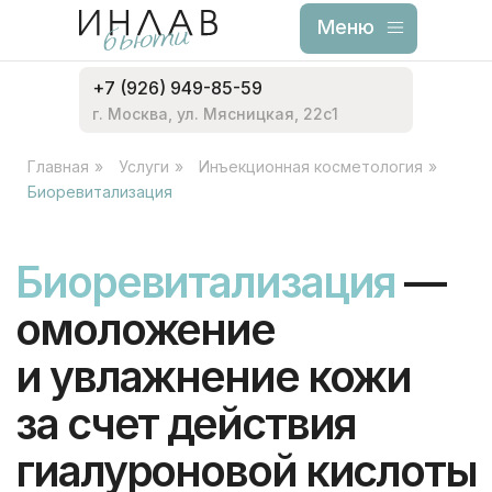
Меню
Меню
+7 (926) 949-85-59
г. Москва, ул. Мясницкая, 22с1
Главная
»
Услуги
»
Инъекционная косметология
»
Биоревитализация
Биоревитализация
—
омоложение
и увлажнение кожи
за счет действия
гиалуроновой кислоты
Морщины разглаживаются,
замедляются процессы старения,
а результат сохраняется надолго
Записаться