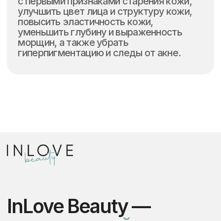
Мы работаем только на лучших
и доказавших свою эффективность
известных мировых брендах и аппаратах
Строгое соблюдение норм
безопасности
Соблюдаем все нормы
лицензирования, правил и СанПиНов.
Используем только
сертифицированные препараты
Оставьте заявку
Мы поможем подобрать аппарат,
необходимое количество сеансов и бесплатно
проконсультируем по всем вопросам
Как к вам обращаться?