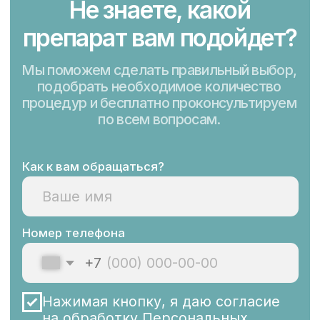
Быстро
Первый результат заметен после одной
процедуры — кожа становится
увлажненной, свежей, сияющей,
ухоженной. Процедура занимает чуть
меньше часа, а восстановление
проходит быстро.
Идеальный
подарок
для ваших близких
—
подарочные
сертификаты
Он позволяет самостоятельно выбрать
подарок, который действительно
порадует. Можно прописать любую
сумму или процедуру, действует
в течение одного года.