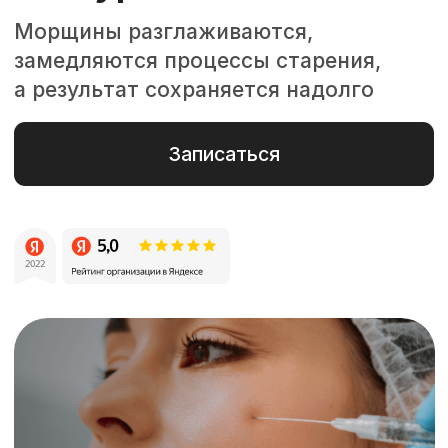
Биоревитализация
— это
инъекционная процедура
введения гиалуроновой