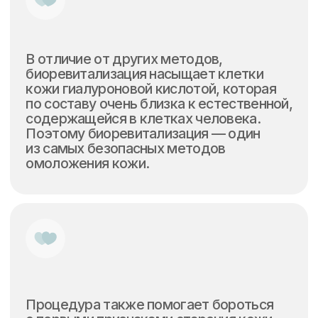
Широкий выбор
проверенных методик
C учетом новейших научных
достижений и эффективных аппаратных
и инъекционных методик
Высокий профессионализм
врачей
Помогут вам достигнуть наилучшего
результата, используя международные
стандарты и передовые методики
современной медицины
Большой парк современного
оборудования