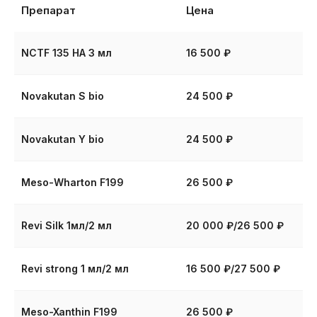
Препарат
Цена
в клинике InLove
Beauty
NCTF 135 HA 3 мл
16 500 ₽
Novakutan S bio
24 500 ₽
Безопасно
Novakutan Y bio
24 500 ₽
Процедура абсолютно безопасна при
условии, что она проводилась в клинике
квалифицированным косметологом
с использованием сертифицированных
Meso-Wharton F199
26 500 ₽
препаратов.
Revi Silk 1мл/2 мл
20 000 ₽/26 500 ₽
Revi strong 1 мл/2 мл
16 500 ₽/27 500 ₽
Эффективно
Эффект от биоревитализации может
Meso-Xanthin F199
26 500 ₽
сохраняться от 3 до 6 месяцев,