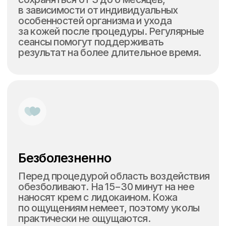
Контакты
Телефон:
+7 (926) 949-85-59
Режим работы:
пн-вс, 10:00-22:00
Филиал на Тургеневской
ул. Мясницкая, 22с1