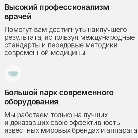
Стоимость
биоревитализации
в Москве в клинике
InLove Beauty