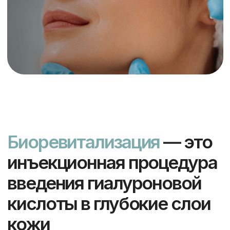
кислоты в глубокие слои
кожи
Биоревитализация — революционный
способ поддерживать кожу в идеальном
состоянии. Он доставляет гиалуроновую
кислоту непосредственно в кожу.
Благодаря этому ваша кожа мгновенно
получает заряд влаги, что повышает
ее эластичность, гладкость и здоровое
сияние. И что самое главное,
биоревитализация обеспечивает
пролонгированный эффект увлажнения,
поэтому ее результатами вы будете
наслаждаться долгое время.
Применяют для устранения
поверхностных морщин, улучшения