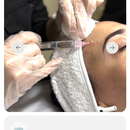
с первыми признаками старения кожи,
улучшить цвет лица и структуру кожи,
повысить эластичность кожи,
уменьшить глубину и выраженность
морщин, а также убрать
гиперпигментацию и следы от акне.
InLove Beauty —
комплексный подход
к совершенствованию
внешности и здоровья