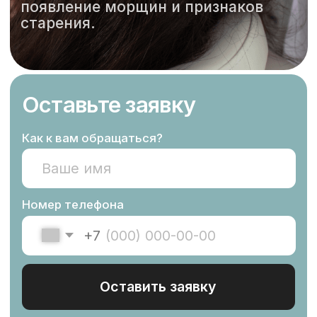
Оставить заявку
Оставляя заявку, вы даете согласие
на
обработку персональных данных
Мезотерапия лица
и тела
— это
процедура, во время
которой активные
вещества вводятся
в кожу с помощью
микроинъекций
Эта техника была разработана для
улучшения состояния кожи, включая