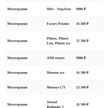
мезо-препарата именно для вас
в соответствии с потребностями кожи
Мезотерапия
Mixt - StopAcne
9000 ₽
или волос.
Мезотерапия
Favory Prozinc
16 500 ₽
Plinest, Plinest
Мезотерапия
25 500 ₽
Fast, Plinest eye
Безболезненно
В процедуре используется очень тонкая
игла, она практически безболезненна,
Мезотерапия
AND restart
9000 ₽
но перед процедурой ваша кожа
обезболивается местным анестетиком
для обеспечения комфорта.
Мезотерапия
Mesoten eye
16 500 ₽
Мезотерапия
Mesoeye C71
23 500 ₽
Teoseal
Быстро
Мезотерапия
26 500 ₽
Redensity 2