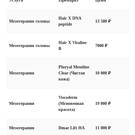
Услуга
Препарат
Цена
в клинике InLove
Beauty
Hair X DNA
Мезотерапия головы
13 500 ₽
peptide
Hair X Vitaline
Мезотерапия головы
7000 ₽
B
Безопасно
Pluryal Mesoline
Все ингредиенты в нашей клинике
Мезотерапия
Clear (Чистая
10 000 ₽
сертифицированы для использования
кожа)
в России.
Viscoderm
Мезотерапия
(Мгновенная
19 000 ₽
красота)
Эффективно
Мезотерапия
Dmae Lift HA
11 000 ₽
Врачи InLove Beauty подберут состав