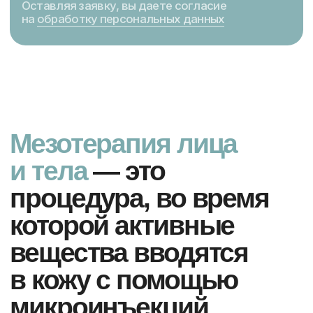
стимуляцию регенерации клеток,
увлажнение, улучшение цвета и текстуры
кожи, а также для решения различных
косметических проблем. Процедура
мезотерапии включает использование
коктейля активных ингредиентов, таких как
витамины, минералы, аминокислоты,
гиалуроновая кислота, антиоксиданты
и другие биологически активные вещества.
При мезотерапии питательные
вещества вводятся в кожу, что
способствует ее увлажнению
и питанию, улучшается тонус
и упругость кожи, а также сокращается
появление морщин и признаков
старения.