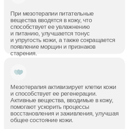
Мезотерапевтические смеси содержат
ингредиенты, способствующие
улучшению цвета кожи, снижению
пигментации и выравниванию текстуры.
Например, витамин С и антиоксиданты
помогают осветлить пигментные пятна,
выровнять и освежить тон кожи.
Мезотерапия эффективна для
коррекции проблемной кожи, такой как
акне, купероз, розацеа. Активные
вещества помогают уменьшить
воспаление, сократить секрецию
кожного жира и улучшить тонус
сосудов.