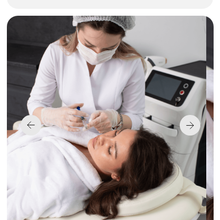
InLove Beauty —
комплексный подход
к совершенствованию
внешности и здоровья
Широкий выбор
проверенных методик
C учетом новейших научных
достижений и эффективных аппаратных