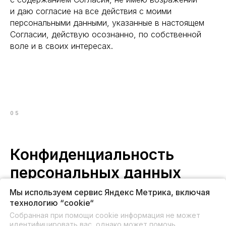
и даю согласие на все действия с моими
персональными данными, указанные в настоящем
Согласии, действую осознанно, по собственной
воле и в своих интересах.
05
Конфиденциальность
персональных данных
Мы используем сервис Яндекс Метрика, включая
технологию “cookie“
Оператор и иные лица, получившие доступ
Собранная при помощи cookie информация не может
к персональным данным, обязаны не раскрывать
идентифицировать вас, однако может помочь