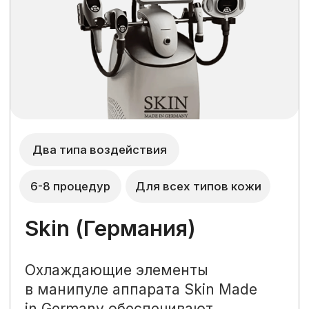
известных мировых брендах и аппаратах
Строгое соблюдение норм
безопасности
Соблюдаем все нормы
лицензирования, правил и СанПиНов.
Используем только
сертифицированные препараты
Оставьте заявку
Мы поможем подобрать аппарат,
необходимое количество сеансов и бесплатно
проконсультируем по всем вопросам
Как к вам обращаться?