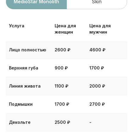
MedioStar Monolith
Skin
Услуга
Цена для
Цена для
женщин
мужчин
Плюсы лазерной
эпиляции
в клинике
Лицо полностью
2600 ₽
4600 ₽
InLove Beauty
Верхняя губа
900 ₽
1700 ₽
Линия живота
1100 ₽
2000 ₽
Безопасно
Подмышки
1700 ₽
2700 ₽
Лазерный луч воздействует
на волос и его фолликул,
не затрагивая соседние ткани
Декольте
2500 ₽
-