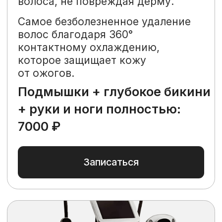
проверенных методик
C учетом новейших научных
достижений и эффективных аппаратных
и инъекционных методик
Высокий профессионализм
врачей
Помогут вам достигнуть наилучшего
результата, используя международные
стандарты и передовые методики
современной медицины
Большой парк современного
оборудования
Мы работаем только на лучших
и доказавших свою эффективность