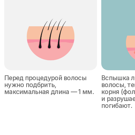
контактному охлаждению,
которое защищает кожу
от ожогов.
Подмышки + глубокое бикини
+ руки и ноги полностью:
7000 ₽
Записаться
Два типа воздействия