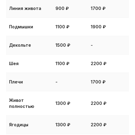
подарок, который действительно
Линия живота
900 ₽
1700 ₽
порадует. Можно прописать любую
сумму или процедуру, действует
в течение одного года.
Подмышки
1100 ₽
1900 ₽
Купить сертификат
Декольте
1500 ₽
-
Шея
1100 ₽
2200 ₽
Плечи
-
1700 ₽
Живот
1300 ₽
2200 ₽
полностью
Ягодицы
1300 ₽
2200 ₽