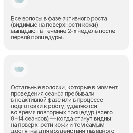
Перед процедурой волосы
Вспышка лазера нагревает
нужно подбрить,
волосы, тепло достигает
максимальная длина — 1 мм.
корня (фолликула) волоса
и разрушает его. Волосы
погибают.
Работаем на
премиальных
аппаратах
лазерной
эпиляции