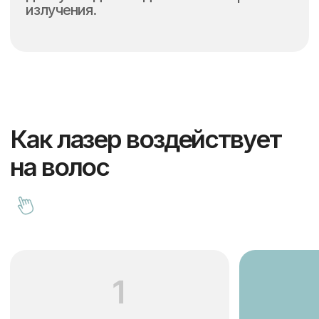
Диодный лазер
Для всех типов кожи
6-8 процедур
MedioStar Monolith
(Германия)
Подходит для мужчин и женщин,
для любого типа волос и любого
типа кожи, даже самой загорелой.
Благодаря технологии двойного
импульса диодный лазер при
длине волны в 810
нм воздействует на корень
волоса, не повреждая дерму.
Самое безболезненное удаление
волос благодаря 360°