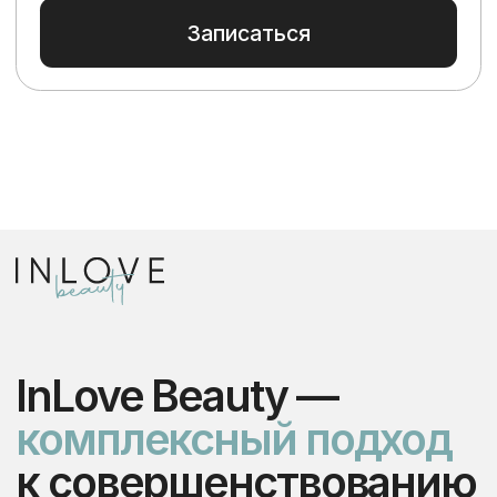
Цены на лазерную
эпиляцию для
мужчин и женщин
аппаратами MedioStar
Monolith, Skin