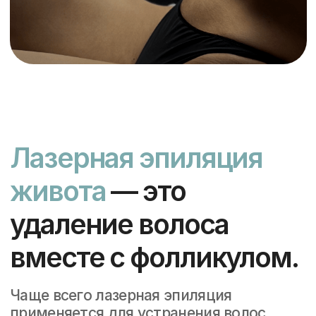
вместе с фолликулом.
Чаще всего лазерная эпиляция
применяется для устранения волос
по белой линии живота, так как эта
полоска волос от лобка к пупку
особенно заметна и ее сложно удалить
привычными способами. Бритье
и другие классические способы
борьбы дают кратковременный
эффект. Кроме того, они могут
повлечь сопутствующие проблемы:
врастание волос, раздражение на коже
и многое другое.
Проникая на глубину 2−3
мм от поверхности кожи, эти волны
оказывают влияние только на луковицу
(корень волоса) и никак не отражаются
на остальных клетках эпидермиса.