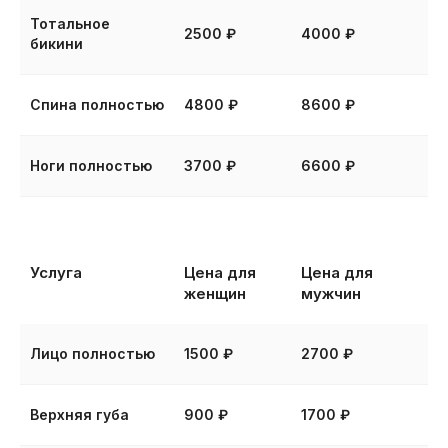
Тотальное
2500 ₽
4000 ₽
бикини
Быстро
Спина полностью
4800 ₽
8600 ₽
Лазерный луч воздействует
на определенную площадь кожи
с очень высокой скоростью — от 3
Ноги полностью
3700 ₽
6600 ₽
до 10 вспышек в секунду.
Услуга
Цена для
Цена для
женщин
мужчин
Идеальный
подарок
для ваших близких
—
Лицо полностью
1500 ₽
2700 ₽
подарочные
сертификаты
Верхняя губа
900 ₽
1700 ₽
Он позволяет самостоятельно выбрать