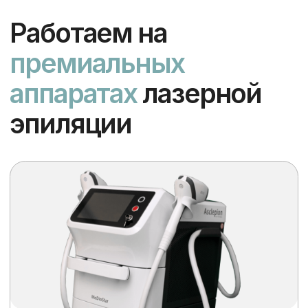
6-8 процедур
Для всех типов кожи
Skin (Германия)
Охлаждающие элементы
в манипуле аппарата Skin Made
in Germany обеспечивают
постоянное охлаждение кожи
во время процедуры. Это позволяет
снизить чувствительность кожи
и предотвратить возможные
дискомфортные ощущения.
Аппарат работает на всех
фототипах кожи, удаляет любую
структуру волос безопасно
и эффективно.
Подмышки + глубокое бикини
+ руки и ноги полностью:
4390 ₽