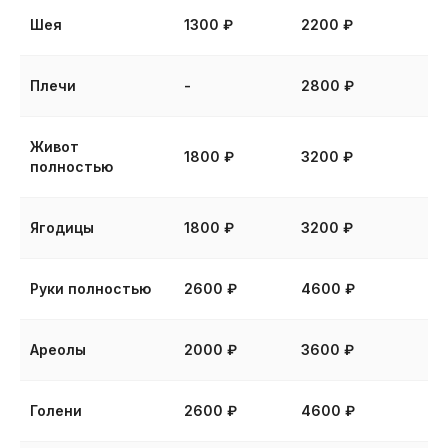
Шея
1300 ₽
2200 ₽
Плечи
-
2800 ₽
Эффективно
Для полного избавления от лишних
волос потребуется от 5 до 15
Живот
1800 ₽
3200 ₽
процедур. Все зависит
полностью
индивидуальных особенностей
Ягодицы
1800 ₽
3200 ₽
Руки полностью
2600 ₽
4600 ₽
Безболезненно
Ареолы
2000 ₽
3600 ₽
Все современные аппараты
оснащены мощными системами
обезболивания
Голени
2600 ₽
4600 ₽