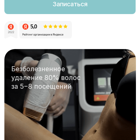
Безболезненное
удаление 80% волос
за 5−8 посещений
Лазерная эпиляция
живота
— это
удаление волоса