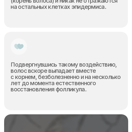
Все волосы в фазе активного роста
(видимые на поверхности кожи)
выпадают в течение 2-х недель после
первой процедуры.
Остальные волоски, которые в момент
проведения сеанса пребывали
в неактивной фазе или в процессе
подготовки к росту, удаляются
во время повторных процедур (всего
8−14 сеансов) — когда станут видны
на поверхности кожи и тем самым
доступны для воздействия лазерного