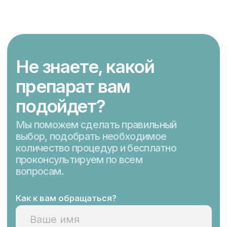
минут, а результат будет виден
сразу после манипуляций.
Идеальный
подарок
для ваших близких
—
подарочные
сертификаты
Он позволяет самостоятельно выбрать
подарок, который действительно
порадует. Можно прописать любую
сумму или процедуру, действует
в течение одного года.
Купить сертификат