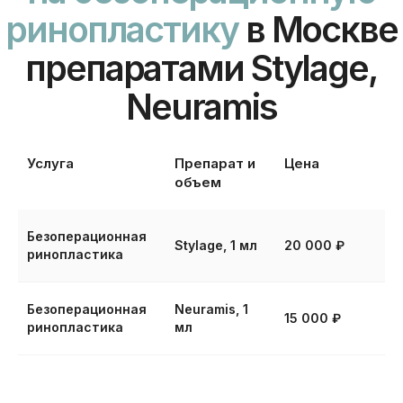
Для достижения желаемого
эффекта достаточно одной
процедуры. Результат заметен
сразу.
Услуга
Препарат и
Цена
Безболезненно
объем
Для анестезии используется
специальный крем, благодаря чему
процедура легко переносится.
Безоперационная
Stylage, 1 мл
20 000 ₽
ринопластика
Безоперационная
Neuramis, 1
15 000 ₽
ринопластика
мл
Быстро
Процедура выполняется за 20−30