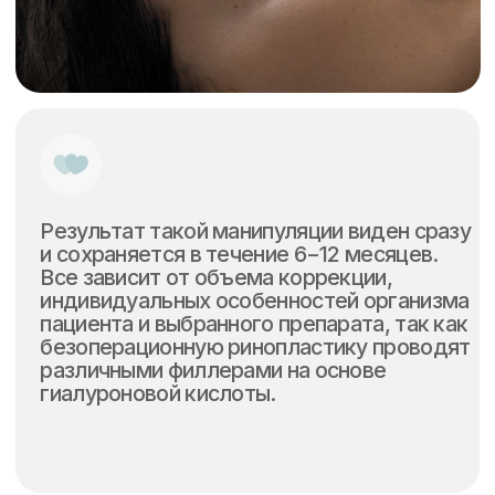
Широкий выбор
проверенных методик
C учетом новейших научных
достижений и эффективных аппаратных
и инъекционных методик
Высокий профессионализм
врачей
Помогут вам достигнуть наилучшего
результата, используя международные
стандарты и передовые методики
современной медицины
Большой парк современного
оборудования
Мы работаем только на лучших