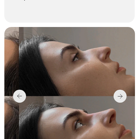
процедуры, и соблюдены стерильные
условия, риск осложнений исключен.
Реабилитационного периода после
коррекции практически нет.
InLove Beauty —
комплексный подход
к совершенствованию
внешности и здоровья