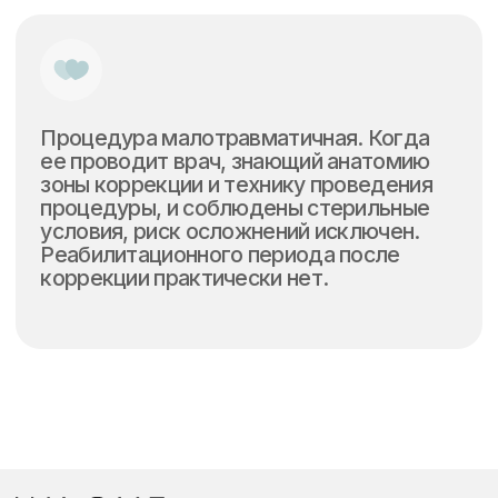
и доказавших свою эффективность
известных мировых брендах и аппаратах
Строгое соблюдение норм
безопасности
Соблюдаем все нормы
лицензирования, правил и СанПиНов.
Используем только
сертифицированные препараты
Оставьте заявку
Мы поможем подобрать аппарат,
необходимое количество сеансов и бесплатно
проконсультируем по всем вопросам
Как к вам обращаться?