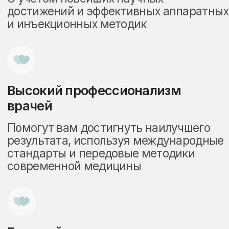
Цены
на безоперационную
ринопластику
в Москве
препаратами Stylage,
Neuramis