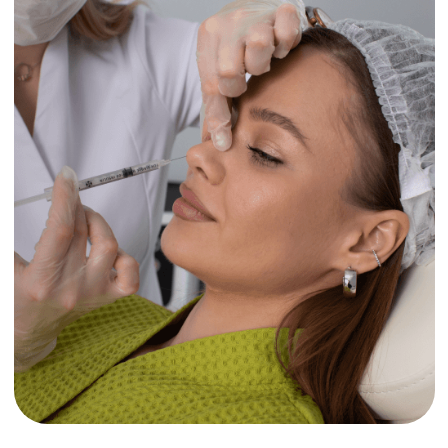
Безоперационная
ринопластика
подходит пациентам
с незначительными
дефектами носа или
тем, кто временно
не готов к серьезной
операции.
Эффективная альтернатива
хирургической ринопластике, которая